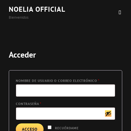
NOELIA OFFICIAL
Bienvenidos
Acceder
NOMBRE DE USUARIO O CORREO ELECTRÓNICO
*
CONTRASEÑA
*
RECUÉRDAME
ACCESO